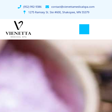
(952) 992-9386
contact@vienettamedicalspa.com
1275 Ramsey St. Ste #600, Shakopee, MN 55379