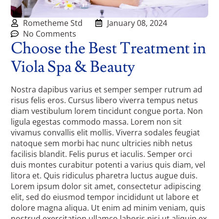
Rometheme Std
January 08, 2024
No Comments
Choose the Best Treatment in
Viola Spa & Beauty
Nostra dapibus varius et semper semper rutrum ad
risus felis eros. Cursus libero viverra tempus netus
diam vestibulum lorem tincidunt congue porta. Non
ligula egestas commodo massa. Lorem non sit
vivamus convallis elit mollis. Viverra sodales feugiat
natoque sem morbi hac nunc ultricies nibh netus
facilisis blandit. Felis purus et iaculis. Semper orci
duis montes curabitur potenti a varius quis diam, vel
litora et. Quis ridiculus pharetra luctus augue duis.
Lorem ipsum dolor sit amet, consectetur adipiscing
elit, sed do eiusmod tempor incididunt ut labore et
dolore magna aliqua. Ut enim ad minim veniam, quis
nostrud exercitation ullamco laboris nisi ut aliquip ex