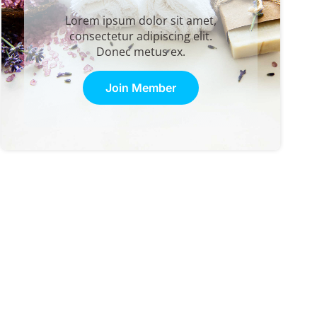
Lorem ipsum dolor sit amet,
consectetur adipiscing elit.
Donec metus ex.
Join Member