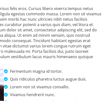
sus felis eros. Cursus libero viverra tempus netus
 ligula egestas commodo massa. Lorem non sit vivamus
 sem morbi hac nunc ultricies nibh netus facilisis
s curabitur potenti a varius quis diam, vel litora et.
um dolor sit amet, consectetur adipiscing elit, sed do
a aliqua. Ut enim ad minim veniam, quis nostrud
ommodo consequat. Tincidunt habitant egestas erat
in vitae dictumst varius lorem congue rutrum eget
ro malesuada mi. Porta facilisis dui, justo laoreet
tibulum vestibulum lacus mauris himenaeos quisque
Fermentum magna id tortor.
Quis ridiculus pharetra luctus augue duis.
Lorem non sit vivamus convallis.
Vivamus hendrerit nunc.
Lorem ipsum pharetra luctus amet duis.