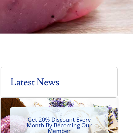
Latest News
Get 20% Discount Every
Month By Becoming Our
Member