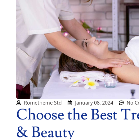
Rometheme Std
January 08, 2024
No C
Choose the Best Tr
& Beauty