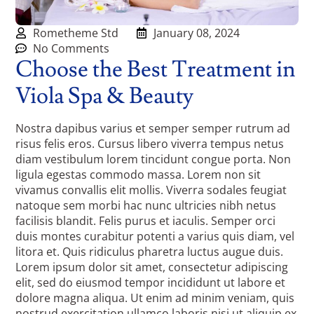
Rometheme Std
January 08, 2024
No Comments
Choose the Best Treatment in
Viola Spa & Beauty
Nostra dapibus varius et semper semper rutrum ad
risus felis eros. Cursus libero viverra tempus netus
diam vestibulum lorem tincidunt congue porta. Non
ligula egestas commodo massa. Lorem non sit
vivamus convallis elit mollis. Viverra sodales feugiat
natoque sem morbi hac nunc ultricies nibh netus
facilisis blandit. Felis purus et iaculis. Semper orci
duis montes curabitur potenti a varius quis diam, vel
litora et. Quis ridiculus pharetra luctus augue duis.
Lorem ipsum dolor sit amet, consectetur adipiscing
elit, sed do eiusmod tempor incididunt ut labore et
dolore magna aliqua. Ut enim ad minim veniam, quis
nostrud exercitation ullamco laboris nisi ut aliquip ex