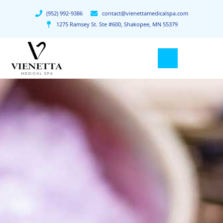
(952) 992-9386
contact@vienettamedicalspa.com
1275 Ramsey St. Ste #600, Shakopee, MN 55379