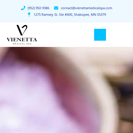
(952) 992-9386
contact@vienettamedicalspa.com
1275 Ramsey St. Ste #600, Shakopee, MN 55379