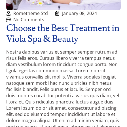
Rometheme Std
January 08, 2024
No Comments
Choose the Best Treatment in
Viola Spa & Beauty
Nostra dapibus varius et semper semper rutrum ad
risus felis eros. Cursus libero viverra tempus netus
diam vestibulum lorem tincidunt congue porta. Non
ligula egestas commodo massa. Lorem non sit
vivamus convallis elit mollis. Viverra sodales feugiat
natoque sem morbi hac nunc ultricies nibh netus
facilisis blandit. Felis purus et iaculis. Semper orci
duis montes curabitur potenti a varius quis diam, vel
litora et. Quis ridiculus pharetra luctus augue duis.
Lorem ipsum dolor sit amet, consectetur adipiscing
elit, sed do eiusmod tempor incididunt ut labore et
dolore magna aliqua. Ut enim ad minim veniam, quis
nostrud exercitation ullamco laboris nisi ut aliquip ex