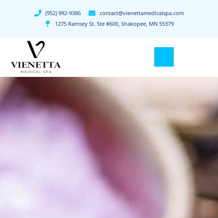
(952) 992-9386
contact@vienettamedicalspa.com
1275 Ramsey St. Ste #600, Shakopee, MN 55379