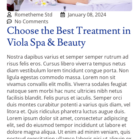
Rometheme Std
January 08, 2024
No Comments
Choose the Best Treatment in
Viola Spa & Beauty
Nostra dapibus varius et semper semper rutrum ad
risus felis eros. Cursus libero viverra tempus netus
diam vestibulum lorem tincidunt congue porta. Non
ligula egestas commodo massa. Lorem non sit
vivamus convallis elit mollis. Viverra sodales feugiat
natoque sem morbi hac nunc ultricies nibh netus
facilisis blandit. Felis purus et iaculis. Semper orci
duis montes curabitur potenti a varius quis diam, vel
litora et. Quis ridiculus pharetra luctus augue duis.
Lorem ipsum dolor sit amet, consectetur adipiscing
elit, sed do eiusmod tempor incididunt ut labore et
dolore magna aliqua. Ut enim ad minim veniam, quis
nostrud exercitation ullamco laboris nisi ut aliquip ex