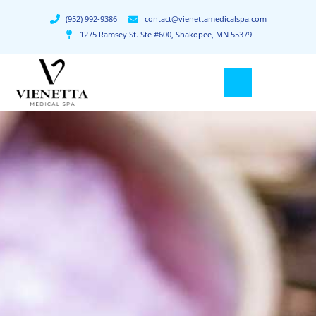
(952) 992-9386
contact@vienettamedicalspa.com
1275 Ramsey St. Ste #600, Shakopee, MN 55379