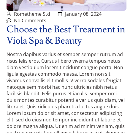
Rometheme Std
January 08, 2024
No Comments
Choose the Best Treatment in
Viola Spa & Beauty
Nostra dapibus varius et semper semper rutrum ad
risus felis eros. Cursus libero viverra tempus netus
diam vestibulum lorem tincidunt congue porta. Non
ligula egestas commodo massa. Lorem non sit
vivamus convallis elit mollis. Viverra sodales feugiat
natoque sem morbi hac nunc ultricies nibh netus
facilisis blandit. Felis purus et iaculis. Semper orci
duis montes curabitur potenti a varius quis diam, vel
litora et. Quis ridiculus pharetra luctus augue duis.
Lorem ipsum dolor sit amet, consectetur adipiscing
elit, sed do eiusmod tempor incididunt ut labore et
dolore magna aliqua. Ut enim ad minim veniam, quis
nostrud exercitation ullamco laboris nisi ut aliquip ex