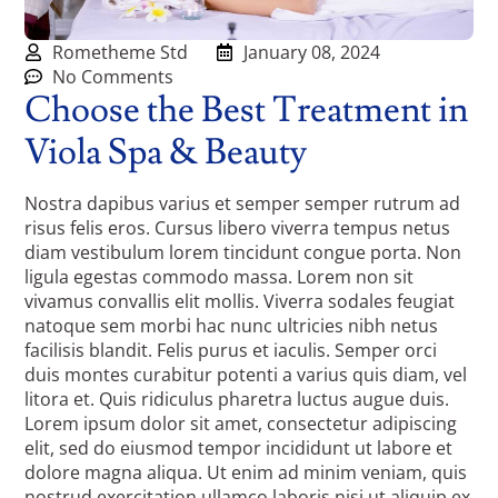
Rometheme Std
January 08, 2024
No Comments
Choose the Best Treatment in
Viola Spa & Beauty
Nostra dapibus varius et semper semper rutrum ad
risus felis eros. Cursus libero viverra tempus netus
diam vestibulum lorem tincidunt congue porta. Non
ligula egestas commodo massa. Lorem non sit
vivamus convallis elit mollis. Viverra sodales feugiat
natoque sem morbi hac nunc ultricies nibh netus
facilisis blandit. Felis purus et iaculis. Semper orci
duis montes curabitur potenti a varius quis diam, vel
litora et. Quis ridiculus pharetra luctus augue duis.
Lorem ipsum dolor sit amet, consectetur adipiscing
elit, sed do eiusmod tempor incididunt ut labore et
dolore magna aliqua. Ut enim ad minim veniam, quis
nostrud exercitation ullamco laboris nisi ut aliquip ex