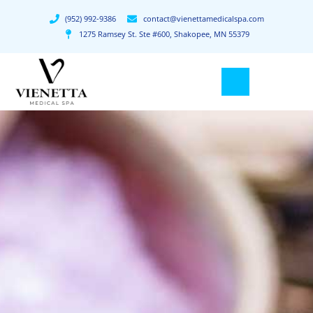
(952) 992-9386
contact@vienettamedicalspa.com
1275 Ramsey St. Ste #600, Shakopee, MN 55379