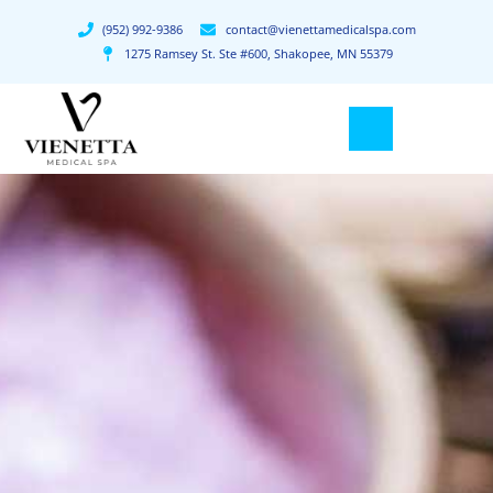
(952) 992-9386
contact@vienettamedicalspa.com
1275 Ramsey St. Ste #600, Shakopee, MN 55379