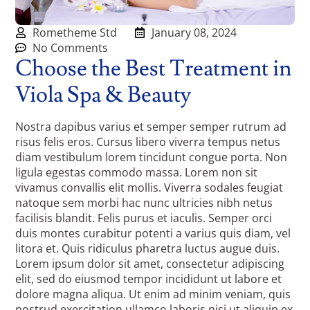
Rometheme Std
January 08, 2024
No Comments
Choose the Best Treatment in
Viola Spa & Beauty
Nostra dapibus varius et semper semper rutrum ad
risus felis eros. Cursus libero viverra tempus netus
diam vestibulum lorem tincidunt congue porta. Non
ligula egestas commodo massa. Lorem non sit
vivamus convallis elit mollis. Viverra sodales feugiat
natoque sem morbi hac nunc ultricies nibh netus
facilisis blandit. Felis purus et iaculis. Semper orci
duis montes curabitur potenti a varius quis diam, vel
litora et. Quis ridiculus pharetra luctus augue duis.
Lorem ipsum dolor sit amet, consectetur adipiscing
elit, sed do eiusmod tempor incididunt ut labore et
dolore magna aliqua. Ut enim ad minim veniam, quis
nostrud exercitation ullamco laboris nisi ut aliquip ex