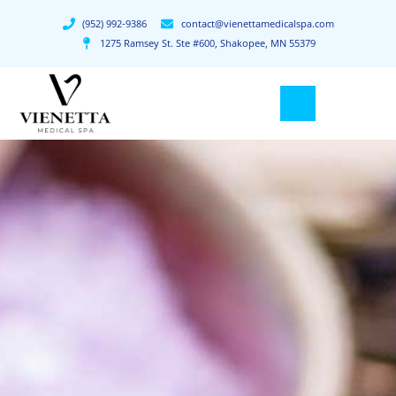
(952) 992-9386
contact@vienettamedicalspa.com
1275 Ramsey St. Ste #600, Shakopee, MN 55379