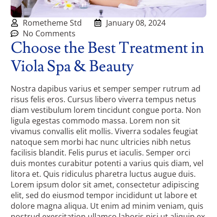
Rometheme Std
January 08, 2024
No Comments
Choose the Best Treatment in
Viola Spa & Beauty
Nostra dapibus varius et semper semper rutrum ad
risus felis eros. Cursus libero viverra tempus netus
diam vestibulum lorem tincidunt congue porta. Non
ligula egestas commodo massa. Lorem non sit
vivamus convallis elit mollis. Viverra sodales feugiat
natoque sem morbi hac nunc ultricies nibh netus
facilisis blandit. Felis purus et iaculis. Semper orci
duis montes curabitur potenti a varius quis diam, vel
litora et. Quis ridiculus pharetra luctus augue duis.
Lorem ipsum dolor sit amet, consectetur adipiscing
elit, sed do eiusmod tempor incididunt ut labore et
dolore magna aliqua. Ut enim ad minim veniam, quis
nostrud exercitation ullamco laboris nisi ut aliquip ex