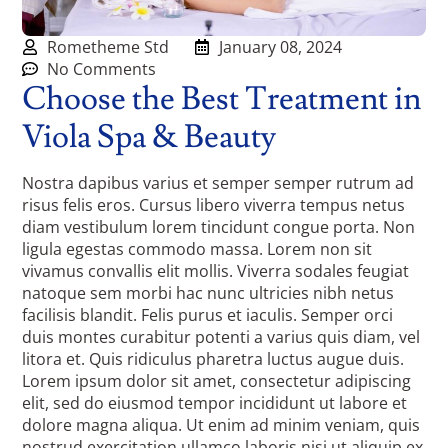
Rometheme Std
January 08, 2024
No Comments
Choose the Best Treatment in
Viola Spa & Beauty
Nostra dapibus varius et semper semper rutrum ad
risus felis eros. Cursus libero viverra tempus netus
diam vestibulum lorem tincidunt congue porta. Non
ligula egestas commodo massa. Lorem non sit
vivamus convallis elit mollis. Viverra sodales feugiat
natoque sem morbi hac nunc ultricies nibh netus
facilisis blandit. Felis purus et iaculis. Semper orci
duis montes curabitur potenti a varius quis diam, vel
litora et. Quis ridiculus pharetra luctus augue duis.
Lorem ipsum dolor sit amet, consectetur adipiscing
elit, sed do eiusmod tempor incididunt ut labore et
dolore magna aliqua. Ut enim ad minim veniam, quis
nostrud exercitation ullamco laboris nisi ut aliquip ex