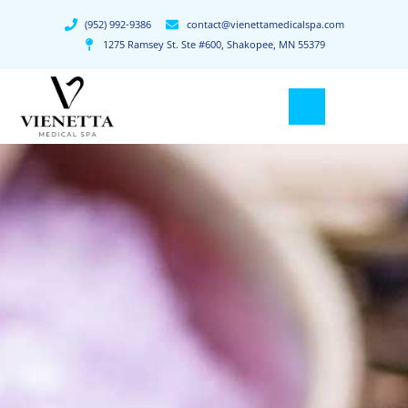
(952) 992-9386
contact@vienettamedicalspa.com
1275 Ramsey St. Ste #600, Shakopee, MN 55379